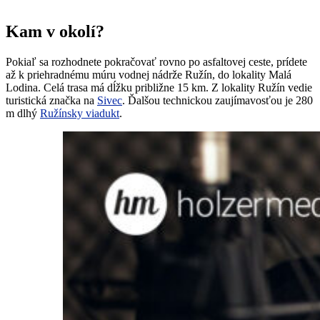
Kam v okolí?
Pokiaľ sa rozhodnete pokračovať rovno po asfaltovej ceste, prídete
až k priehradnému múru vodnej nádrže Ružín, do lokality Malá
Lodina. Celá trasa má dĺžku približne 15 km. Z lokality Ružín vedie
turistická značka na
Sivec
. Ďalšou technickou zaujímavosťou je 280
m dlhý
Ružínsky viadukt
.