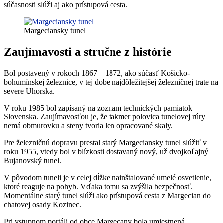
súčasnosti slúži aj ako prístupová cesta.
Margeciansky tunel
Zaujímavosti a stručne z histórie
Bol postavený v rokoch 1867 – 1872, ako súčasť Košicko-
bohumínskej železnice, v tej dobe najdôležitejšej železničnej trate na
severe Uhorska.
V roku 1985 bol zapísaný na zoznam technických pamiatok
Slovenska. Zaujímavosťou je, že takmer polovica tunelovej rúry
nemá obmurovku a steny tvoria len opracované skaly.
Pre železničnú dopravu prestal starý Margeciansky tunel slúžiť v
roku 1955, vtedy bol v blízkosti dostavaný nový, už dvojkoľajný
Bujanovský tunel.
V pôvodom tuneli je v celej dĺžke nainštalované umelé osvetlenie,
ktoré reaguje na pohyb. Vďaka tomu sa zvýšila bezpečnosť.
Momentálne starý tunel slúži ako prístupová cesta z Margecian do
chatovej osady Kozinec.
Pri vstupnom portáli od obce Margecany bola umiestnená