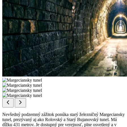
Nevšedný podzemný zážitok ponúka starý železničný Margeciansky
tunel, prezývaný aj ako Rolovský a Starý Bujanovský tunel. Má
dĺžku 431 metrov. Je dostupný pre verejnosť, plne osvetlený a v