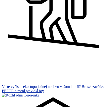
Viete vyčísliť ekostopu jednej noci vo vašom hoteli? Brusel zavádza
PEFCR a mení pravidlá hry