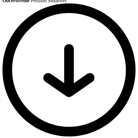
Občerstvenie
Penzión Šindlovec