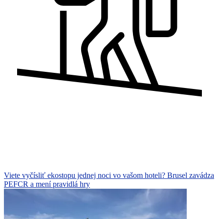
Viete vyčísliť ekostopu jednej noci vo vašom hoteli? Brusel zavádza
PEFCR a mení pravidlá hry