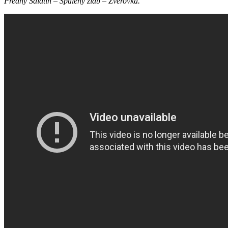
Predný Salatín – Spálený žlab – Zverovka.