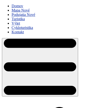
Domov
Mapa
Nové
Podujatia
Nové
Turistika
Výlet
Cykloturistika
Kontakt