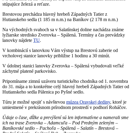
stúpajúce železá a reťaze.
Brestovou prechádza hlavný hrebeň Západných Tatier z
Hutianskeho sedla (1 185 m n.m.) na Baníkov (2 178 m n.m.)
Na východných svahoch sa v Salatínskej doline nachádza známe
lyžiarske stredisko Zverovka – Spálená. Termíny a čas prevádzky
lanovky nájdete
TU
.
V kombinácií s lanovkou Vám výstup na Brestovú zaberie od
vrcholovej stanice lanovky približne 1 hodinu a 30 minút.
V údolnej stanici lanovky Zverovka – Spálená vybudovali veľké
záchytné platené parkovisko.
Pripomíname zimnú uzáveru turistického chodníka od 1. novembra
do 31. mája a to konkrétne celý hlavný hrebeň Západných Tatier od
Hutianskeho sedla Pálenica po Pyšné sedlo.
Túru je možné spojiť s návštevou
múzea Oravskej dediny
, ktoré je
umiestnené v prekrásnom prírodnom prostredí v podhorí Roháčov.
Údaje o čase, dĺžke a prevýšení sú len informatívne a namerali sme
ich na trase Zverovka – Adamcuľa – Pod Predným zeleným –
Baníkovské sedlo – Pachoľa – Spálená – Salatín – Brestová –