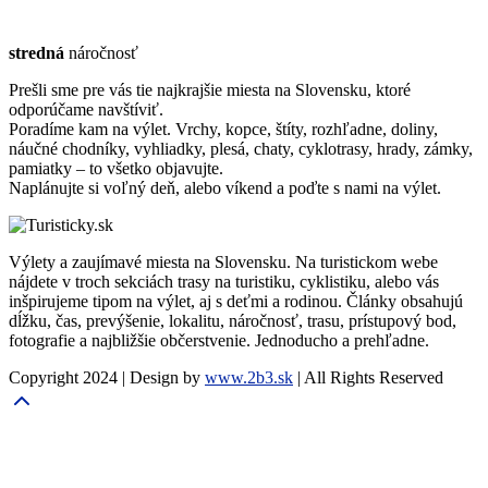
stredná
náročnosť
Prešli sme pre vás tie najkrajšie miesta na Slovensku, ktoré
odporúčame navštíviť.
Poradíme kam na výlet. Vrchy, kopce, štíty, rozhľadne, doliny,
náučné chodníky, vyhliadky, plesá, chaty, cyklotrasy, hrady, zámky,
pamiatky – to všetko objavujte.
Naplánujte si voľný deň, alebo víkend a poďte s nami na výlet.
Výlety a zaujímavé miesta na Slovensku. Na turistickom webe
nájdete v troch sekciách trasy na turistiku, cyklistiku, alebo vás
inšpirujeme tipom na výlet, aj s deťmi a rodinou. Články obsahujú
dĺžku, čas, prevýšenie, lokalitu, náročnosť, trasu, prístupový bod,
fotografie a najbližšie občerstvenie. Jednoducho a prehľadne.
Copyright 2024 | Design by
www.2b3.sk
| All Rights Reserved