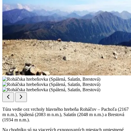
Túra vedie cez vrcholy hlavného hrebeňa Roháčov – Pachoľa (2167
m n.m.), Spálená (2083 m n.m.), Salatín (2048 m n.m.) a Brestová
(1934 m n.m.).
Na chodníku sú na viacerých exponovaných miestach umiestnené