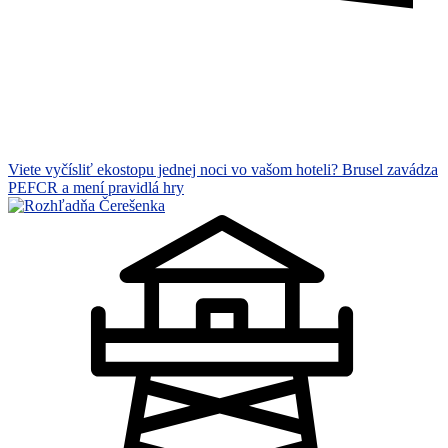
Viete vyčísliť ekostopu jednej noci vo vašom hoteli? Brusel zavádza
PEFCR a mení pravidlá hry