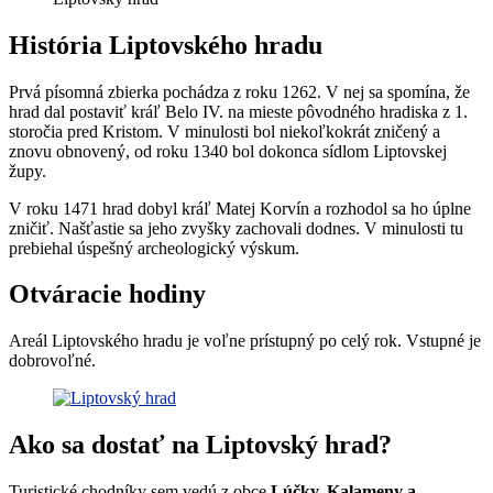
História Liptovského hradu
Prvá písomná zbierka pochádza z roku 1262. V nej sa spomína, že
hrad dal postaviť kráľ Belo IV. na mieste pôvodného hradiska z 1.
storočia pred Kristom. V minulosti bol niekoľkokrát zničený a
znovu obnovený, od roku 1340 bol dokonca sídlom Liptovskej
župy.
V roku 1471 hrad dobyl kráľ Matej Korvín a rozhodol sa ho úplne
zničiť. Našťastie sa jeho zvyšky zachovali dodnes. V minulosti tu
prebiehal úspešný archeologický výskum.
Otváracie hodiny
Areál Liptovského hradu je voľne prístupný po celý rok. Vstupné je
dobrovoľné.
Ako sa dostať na Liptovský hrad?
Turistické chodníky sem vedú z obce
Lúčky, Kalameny a