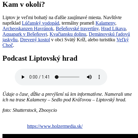
Kam v okolí?
Liptov je veľmi bohatý na ďalšie zaujímavé miesta. Navštívte
napríklad
Lúčanský vodopád
, termálny prameň
Kalameny
,
Archeoskanzen Havránok
,
Bešeňovské travertíny
,
Hrad Likava
,
Aquapark v Bešeňovej
,
Kvačiansku dolinu
,
Demänovskú ľadovú
jaskyňu
,
Drevený kostol
v obci Svätý Kríž, alebo turistiku
Veľký
Choč
.
Podcast Liptovský hrad
Údaje o čase, dĺžke a prevýšení sú len informatívne. Namerali sme
ich na trase Kalameny – Sedlo pod Kráľovou – Liptovský hrad.
foto: Shutterstock, Zbooycio
https://www.holzermedia.sk/