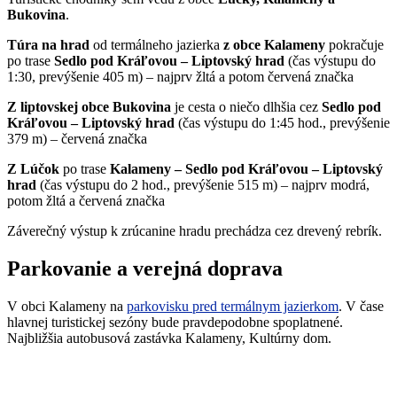
Bukovina
.
Túra na hrad
od termálneho jazierka
z obce Kalameny
pokračuje
po trase
Sedlo pod Kráľovou – Liptovský hrad
(čas výstupu do
1:30, prevýšenie 405 m) – najprv žltá a potom červená značka
Z liptovskej obce Bukovina
je cesta o niečo dlhšia cez
Sedlo pod
Kráľovou – Liptovský hrad
(čas výstupu do 1:45 hod., prevýšenie
379 m) – červená značka
Z Lúčok
po trase
Kalameny – Sedlo pod Kráľovou
– Liptovský
hrad
(čas výstupu do 2 hod., prevýšenie 515 m) – najprv modrá,
potom žltá a červená značka
Záverečný výstup k zrúcanine hradu prechádza cez drevený rebrík.
Parkovanie a verejná doprava
V obci Kalameny na
parkovisku pred termálnym jazierkom
. V čase
hlavnej turistickej sezóny bude pravdepodobne spoplatnené.
Najbližšia autobusová zastávka Kalameny, Kultúrny dom.