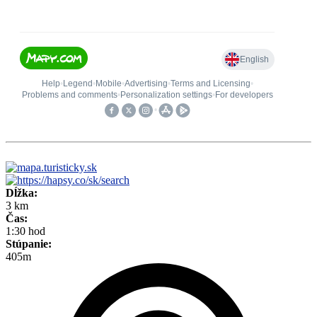
Dĺžka:
3 km
Čas:
1:30 hod
Stúpanie:
405m