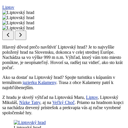
Liptov
Hlavný dôvod prečo navštíviť Liptovský hrad? Je to najvyššie
položený hrad na Slovensku, dokonca v celej strednej Európe.
Nachádza sa vo výške 999 m n.m. Výhľad, ktorý vám toto miesto
ponúkne, je neopísateľný. Hovorí sa, radšej raz vidieť, ako sto krát
počuť.
Ako sa dostať na Liptovský hrad? Spojte turistiku s kúpaním v
termálnom
jazierku Kalameny
. Trasa z obce Kalameny patrí k
najobľúbenejším.
Z hradu je skvelý výhľad na Liptovskú Maru,
Liptov
, Liptovský
Mikuláš,
Nízke Tatry
, aj na
Veľký Choč
. Priamo na hradnom kopci
sa nachádza drevený prístrešok a prekvapia vás aj ručne vyrobené
spoločenské hry.
Liptovský hrad