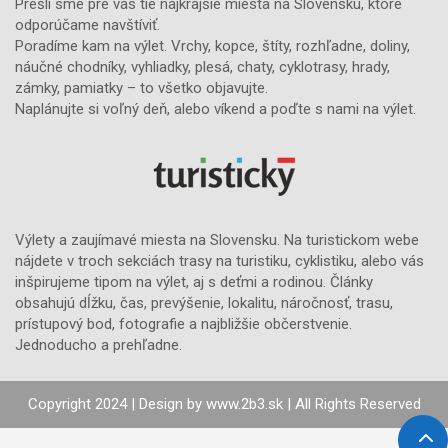
Prešli sme pre vás tie najkrajšie miesta na Slovensku, ktoré
odporúčame navštíviť.
Poradíme kam na výlet. Vrchy, kopce, štíty, rozhľadne, doliny,
náučné chodníky, vyhliadky, plesá, chaty, cyklotrasy, hrady,
zámky, pamiatky – to všetko objavujte.
Naplánujte si voľný deň, alebo víkend a poďte s nami na výlet.
Výlety a zaujímavé miesta na Slovensku. Na turistickom webe
nájdete v troch sekciách trasy na turistiku, cyklistiku, alebo vás
inšpirujeme tipom na výlet, aj s deťmi a rodinou. Články
obsahujú dĺžku, čas, prevýšenie, lokalitu, náročnosť, trasu,
prístupový bod, fotografie a najbližšie občerstvenie.
Jednoducho a prehľadne.
Copyright 2024 | Design by
www.2b3.sk
| All Rights Reserved