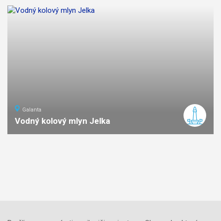
Galanta
Vodný kolový mlyn Jelka
ľahká
náročnosť