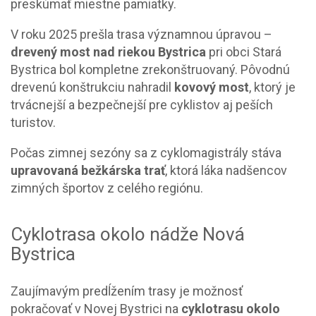
preskúmať miestne pamiatky.
V roku 2025 prešla trasa významnou úpravou –
drevený most nad riekou Bystrica
pri obci Stará
Bystrica bol kompletne zrekonštruovaný. Pôvodnú
drevenú konštrukciu nahradil
kovový most
, ktorý je
trvácnejší a bezpečnejší pre cyklistov aj peších
turistov.
Počas zimnej sezóny sa z cyklomagistrály stáva
upravovaná bežkárska trať
, ktorá láka nadšencov
zimných športov z celého regiónu.
Cyklotrasa okolo nádže Nová
Bystrica
Zaujímavým predĺžením trasy je možnosť
pokračovať v Novej Bystrici na
cyklotrasu okolo