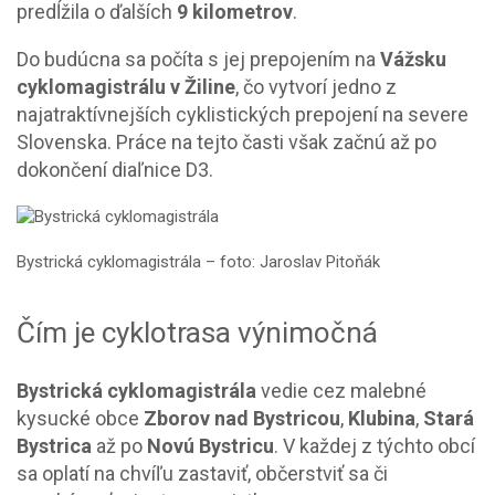
predĺžila o ďalších
9 kilometrov
.
Do budúcna sa počíta s jej prepojením na
Vážsku
cyklomagistrálu v Žiline
, čo vytvorí jedno z
najatraktívnejších cyklistických prepojení na severe
Slovenska. Práce na tejto časti však začnú až po
dokončení diaľnice D3.
Bystrická cyklomagistrála – foto: Jaroslav Pitoňák
Čím je cyklotrasa výnimočná
Bystrická cyklomagistrála
vedie cez malebné
kysucké obce
Zborov nad Bystricou
,
Klubina
,
Stará
Bystrica
až po
Novú Bystricu
. V každej z týchto obcí
sa oplatí na chvíľu zastaviť, občerstviť sa či