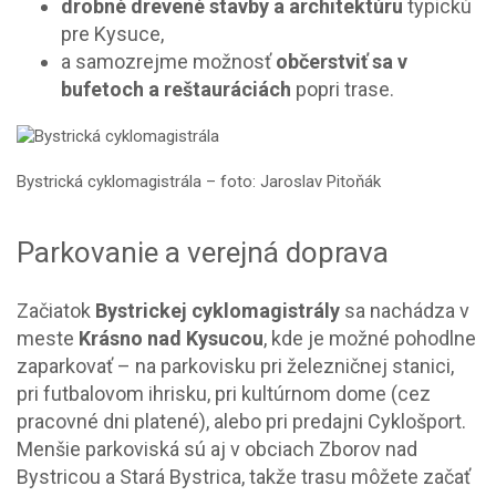
drobné drevené stavby a architektúru
typickú
pre Kysuce,
a samozrejme možnosť
občerstviť sa v
bufetoch a reštauráciách
popri trase.
Bystrická cyklomagistrála – foto: Jaroslav Pitoňák
Parkovanie a verejná doprava
Začiatok
Bystrickej cyklomagistrály
sa nachádza v
meste
Krásno nad Kysucou
, kde je možné pohodlne
zaparkovať – na parkovisku pri železničnej stanici,
pri futbalovom ihrisku, pri kultúrnom dome (cez
pracovné dni platené), alebo pri predajni Cyklošport.
Menšie parkoviská sú aj v obciach Zborov nad
Bystricou a Stará Bystrica, takže trasu môžete začať