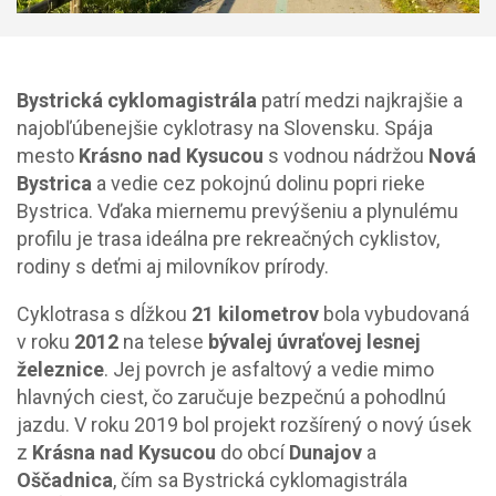
Bystrická cyklomagistrála
patrí medzi najkrajšie a
najobľúbenejšie cyklotrasy na Slovensku. Spája
mesto
Krásno nad Kysucou
s vodnou nádržou
Nová
Bystrica
a vedie cez pokojnú dolinu popri rieke
Bystrica. Vďaka miernemu prevýšeniu a plynulému
profilu je trasa ideálna pre rekreačných cyklistov,
rodiny s deťmi aj milovníkov prírody.
Cyklotrasa s dĺžkou
21 kilometrov
bola vybudovaná
v roku
2012
na telese
bývalej úvraťovej lesnej
železnice
. Jej povrch je asfaltový a vedie mimo
hlavných ciest, čo zaručuje bezpečnú a pohodlnú
jazdu. V roku 2019 bol projekt rozšírený o nový úsek
z
Krásna nad Kysucou
do obcí
Dunajov
a
Oščadnica
, čím sa Bystrická cyklomagistrála