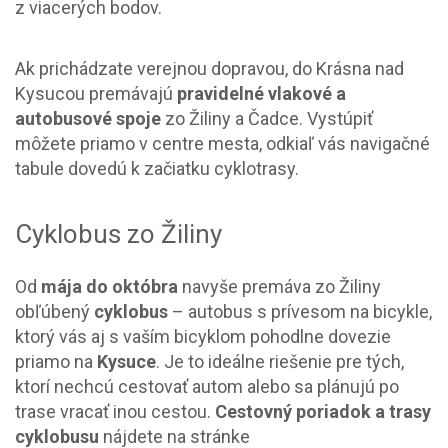
z viacerých bodov.
Ak prichádzate verejnou dopravou, do Krásna nad
Kysucou premávajú
pravidelné vlakové a
autobusové spoje
zo Žiliny a Čadce. Vystúpiť
môžete priamo v centre mesta, odkiaľ vás navigačné
tabule dovedú k začiatku cyklotrasy.
Cyklobus zo Žiliny
Od
mája do októbra
navyše premáva zo Žiliny
obľúbený
cyklobus
– autobus s prívesom na bicykle,
ktorý vás aj s vaším bicyklom pohodlne dovezie
priamo na
Kysuce
. Je to ideálne riešenie pre tých,
ktorí nechcú cestovať autom alebo sa plánujú po
trase vracať inou cestou.
Cestovný poriadok a trasy
cyklobusu
nájdete na stránke