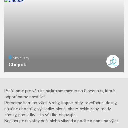
Nízke Tatry
Chopok
7
km
3
stredná
náročnosť
Prešli sme pre vás tie najkrajšie miesta na Slovensku, ktoré
odporúčame navštíviť.
Poradíme kam na výlet. Vrchy, kopce, štíty, rozhľadne, doliny,
náučné chodníky, vyhliadky, plesá, chaty, cyklotrasy, hrady,
zámky, pamiatky – to všetko objavujte.
Naplánujte si voľný deň, alebo víkend a poďte s nami na výlet.