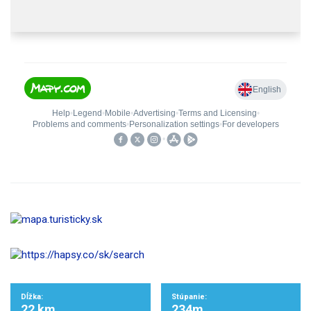
Dĺžka:
Stúpanie:
22 km
234m