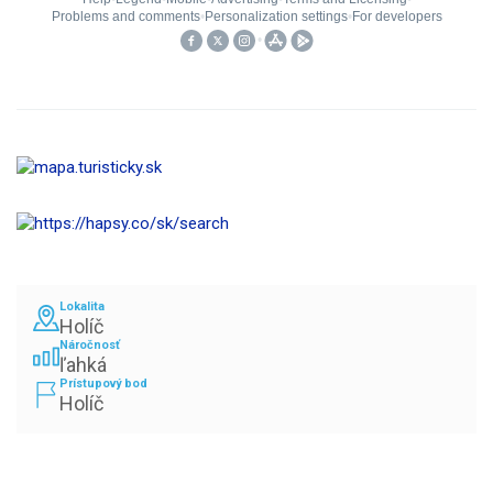
Lokalita
Holíč
Náročnosť
ľahká
Prístupový bod
Holíč