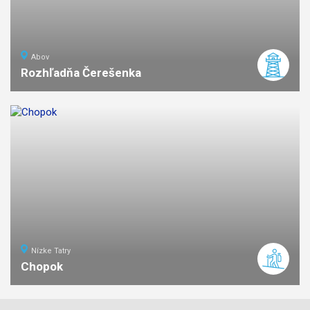
Abov
Rozhľadňa Čerešenka
ľahká
náročnosť
Nízke Tatry
Chopok
7
km
3
stredná
náročnosť