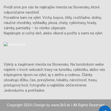
Prešli sme pre vás tie najkrajšie miesta na Slovensku, ktoré
odporúčame navštíviť.
Poradíme kam na výlet. Vrchy, kopce, štíty, rozhľadne, doliny,
náučné chodníky, vyhliadky, plesá, chaty, cyklotrasy, hrady,
zámky, pamiatky – to všetko objavujte.
Naplánujte si voľný deň, alebo víkend a poďte s nami na výlet.
Výlety a zaujímavé miesta na Slovensku. Na turistickom webe
nájdete v troch sekciách trasy na turistiku, cyklistiku, alebo vás
inšpirujeme tipom na výlet, aj s deťmi a rodinou. Články
obsahujú dĺžku, čas, prevýšenie, lokalitu, náročnosť, trasu,
prístupový bod, fotografie a najbližšie občerstvenie.
Jednoducho a prehľadne.
Copyright 2024 | Design by
www.2b3.sk
| All Rights Reserved