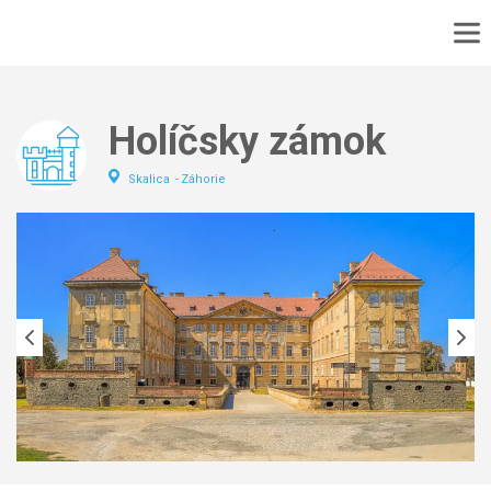
DOMOV
No
MAPA
Holíčsky zámok
No
PODUJATIA
Skalica
Záhorie
TURISTIKA
VÝLET
CYKLOTURISTIKA
KONTAKT