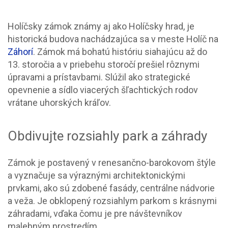
Holíčsky zámok známy aj ako Holíčsky hrad, je
historická budova nachádzajúca sa v meste Holíč na
Záhorí
. Zámok má bohatú históriu siahajúcu až do
13. storočia a v priebehu storočí prešiel rôznymi
úpravami a prístavbami. Slúžil ako strategické
opevnenie a sídlo viacerých šľachtických rodov
vrátane uhorských kráľov.
Obdivujte rozsiahly park a záhrady
Zámok je postavený v renesančno-barokovom štýle
a vyznačuje sa výraznými architektonickými
prvkami, ako sú zdobené fasády, centrálne nádvorie
a veža. Je obklopený rozsiahlym parkom s krásnymi
záhradami, vďaka čomu je pre návštevníkov
malebným prostredím.