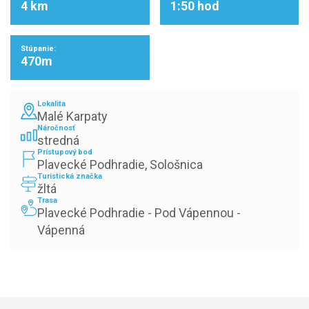
4 km
1:50 hod
Stúpanie:
470m
Lokalita
Malé Karpaty
Náročnosť
stredná
Prístupový bod
Plavecké Podhradie, Sološnica
Turistická značka
žltá
Trasa
Plavecké Podhradie - Pod Vápennou - 
Vápenná