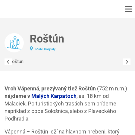
DOMOV
No
MAPA
Roštún
No
PODUJATIA
Malé Karpaty
TURISTIKA
VÝLET
CYKLOTURISTIKA
KONTAKT
Vrch Vápenná
,
prezývaný tiež Roštún
(752 m n.m.)
nájdeme v
Malých Karpatoch
, asi 18 km od
Malaciek. Po turistických trasách sem prídeme
napríklad z obce Sološnica, alebo z Plaveckého
Podhradia.
Vápenná – Roštún leží na hlavnom hrebeni, ktorý