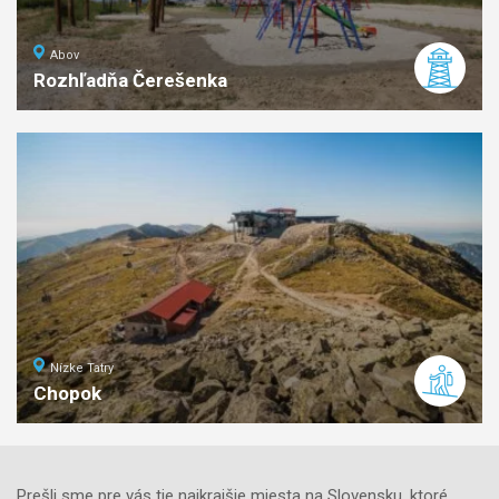
Abov
Rozhľadňa Čerešenka
ľahká
náročnosť
Nízke Tatry
Chopok
7
km
3
stredná
náročnosť
Prešli sme pre vás tie najkrajšie miesta na Slovensku, ktoré