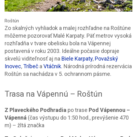
Roštún
Zo skalných vyhliadok a malej rozhľadne na Roštúne
môžeme pozorovať Malé Karpaty. Päť metrov vysoká
rozhľadňa v tvare obelisku bola na Vápennej
postavená v roku 2003. Ideálne počasie dopraje
skvelú viditeľnosť aj na
Biele Karpaty
,
Považský
Inovec
,
Tríbeč
a
Vtáčnik
. Národná prírodná rezervácia
Roštún sa nachádza v 5. ochrannom pásme.
Trasa na Vápennú – Roštún
Z Plaveckého Podhradia
po trase
Pod Vápennou –
Vápenná
(čas výstupu do 1:50 hod., prevýšenie 470
m) – žltá značka