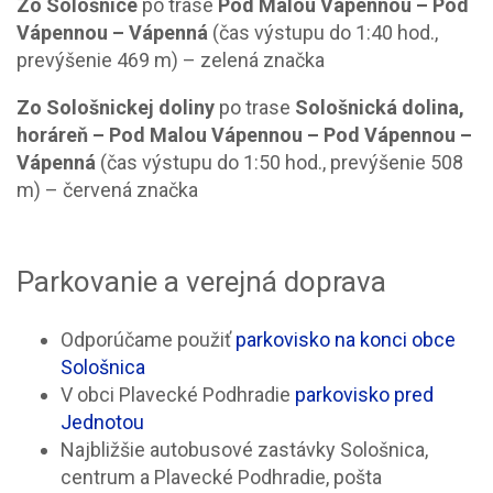
Zo Sološnice
po trase
Pod Malou Vápennou –
Pod
Vápennou – Vápenná
(čas výstupu do 1:40 hod.,
prevýšenie 469 m) – zelená značka
Zo Sološnickej doliny
po trase
Sološnická dolina,
horáreň –
Pod Malou Vápennou –
Pod Vápennou –
Vápenná
(čas výstupu do 1:50 hod., prevýšenie 508
m) – červená značka
Parkovanie a verejná doprava
Odporúčame použiť
parkovisko na konci obce
Sološnica
V obci Plavecké Podhradie
parkovisko pred
Jednotou
Najbližšie autobusové zastávky Sološnica,
centrum a Plavecké Podhradie, pošta