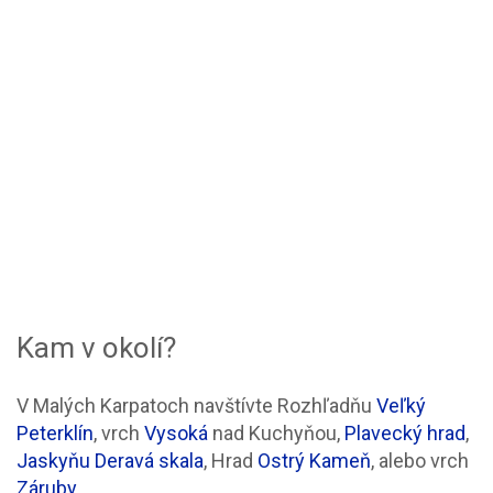
Kam v okolí?
V Malých Karpatoch navštívte Rozhľadňu
Veľký
Peterklín
, vrch
Vysoká
nad Kuchyňou,
Plavecký hrad
,
Jaskyňu Deravá skala
, Hrad
Ostrý Kameň
, alebo vrch
Záruby
.