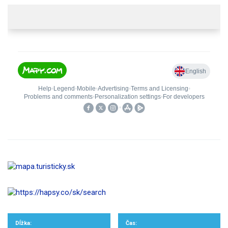
Dĺžka:
Čas: