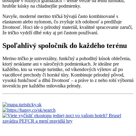
dostupné v rôznych gramážach – tenšie verzie na letnú turistiku,
hrubšie kúsky na chladnejšie podmienky.
Navyše, moderné merino tričká bývajú často kombinované s
elastanom alebo nylonom, čo zvyšuje ich odolnosť a predlžuje
životnosť. Hoci ide o prírodný materiál, kvalitné spracovanie zaručí,
že tričko vydrží dlhé roky aj pri častom používaní.
Spoľahlivý spoločník do každého terénu
Merino tričko je univerzálny, funkčný a pohodlný kúsok oblečenia,
ktorý nesklame ani v náročných podmienkach. Je ideálne pre
každého, kto sa venuje turistike, od víkendových výletov až po
viacdňové prechody či horské túry. Kombinuje prírodný pôvod,
vysokú funkčnosť a dlhú životnosť – a práve to z neho robí výbornú
investíciu pre každého milovníka prírody.