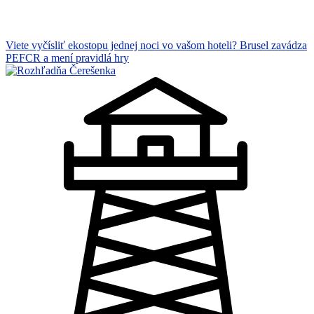
Viete vyčísliť ekostopu jednej noci vo vašom hoteli? Brusel zavádza
PEFCR a mení pravidlá hry