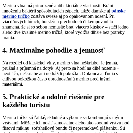
Merino vlna má prirodzené antibakteriálne vlastnosti. Bráni
množeniu baktérií spôsobujúcich zápach, takže dámske aj
pánske
merino tričko
zostáva svieže aj po opakovanom nosení. Pri
viacdňových túrach, horských prechodoch či kempovaní to
znamená, že si so sebou nemusíte brať viacero kúskov – stačí jedno
alebo dve kvalitné merino tričká, ktoré vydržia dlhšie bez potreby
prania.
4. Maximálne pohodlie a jemnosť
Na rozdiel od klasickej vlny, merino vlna neškriabe. Je jemná,
pružná a príjemná na dotyk. Aj preto sa hodí na dlhé nosenie –
neotláča, neškriabe ani nedráždi pokožku. Dokonca aj ľudia s
citlivou pokožkou často uprednostňujú merino pred inými
materiálmi.
5. Praktické a odolné riešenie pre
každého turistu
Merino tričká sú ľahké, skladné a výborne sa kombinujú s inými
vrstvami. Môžete ich nosiť samostatne alebo ako spodnú vrstvu pod
flísovú mikinu, softshellovú bundu či nepremokavú pláštenku. Sú