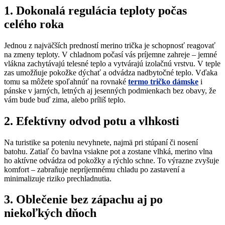
1. Dokonalá regulácia teploty počas
celého roka
Jednou z najväčších predností merino trička je schopnosť reagovať
na zmeny teploty. V chladnom počasí vás príjemne zahreje – jemné
vlákna zachytávajú telesné teplo a vytvárajú izolačnú vrstvu. V teple
zas umožňuje pokožke dýchať a odvádza nadbytočné teplo. Vďaka
tomu sa môžete spoľahnúť na rovnaké
termo tričko dámske
i
pánske v jarných, letných aj jesenných podmienkach bez obavy, že
vám bude buď zima, alebo príliš teplo.
2. Efektívny odvod potu a vlhkosti
Na turistike sa poteniu nevyhnete, najmä pri stúpaní či nosení
batohu. Zatiaľ čo bavlna vsiakne pot a zostane vlhká, merino vlna
ho aktívne odvádza od pokožky a rýchlo schne. To výrazne zvyšuje
komfort – zabraňuje nepríjemnému chladu po zastavení a
minimalizuje riziko prechladnutia.
3. Oblečenie bez zápachu aj po
niekoľkých dňoch