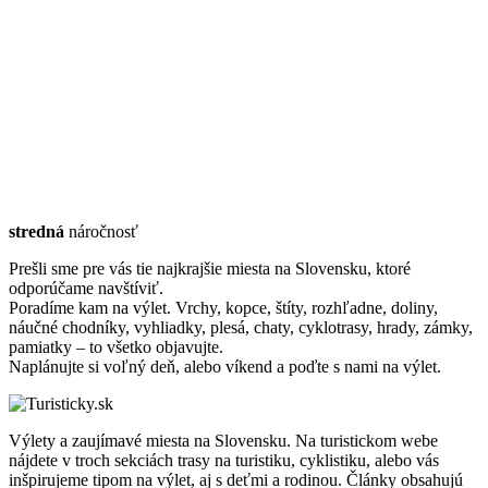
stredná
náročnosť
Prešli sme pre vás tie najkrajšie miesta na Slovensku, ktoré
odporúčame navštíviť.
Poradíme kam na výlet. Vrchy, kopce, štíty, rozhľadne, doliny,
náučné chodníky, vyhliadky, plesá, chaty, cyklotrasy, hrady, zámky,
pamiatky – to všetko objavujte.
Naplánujte si voľný deň, alebo víkend a poďte s nami na výlet.
Výlety a zaujímavé miesta na Slovensku. Na turistickom webe
nájdete v troch sekciách trasy na turistiku, cyklistiku, alebo vás
inšpirujeme tipom na výlet, aj s deťmi a rodinou. Články obsahujú