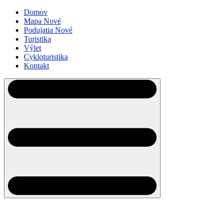
Domov
Mapa
Nové
Podujatia
Nové
Turistika
Výlet
Cykloturistika
Kontakt