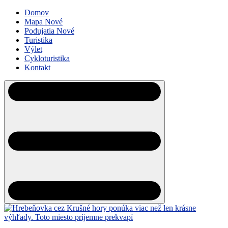
Domov
Mapa
Nové
Podujatia
Nové
Turistika
Výlet
Cykloturistika
Kontakt