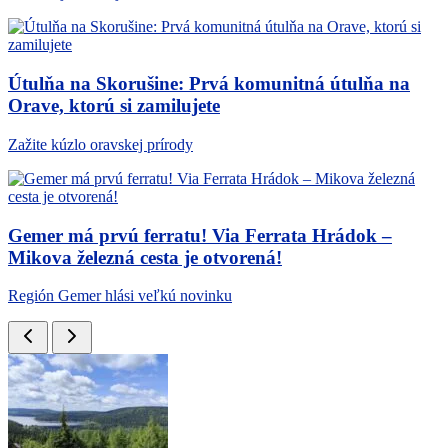
Útulňa na Skorušine: Prvá komunitná útulňa na
Orave, ktorú si zamilujete
Zažite kúzlo oravskej prírody
Gemer má prvú ferratu! Via Ferrata Hrádok –
Mikova železná cesta je otvorená!
Región Gemer hlási veľkú novinku