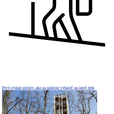
Prvý výstup sezóny: ako sa správne vybaviť na jarný trek