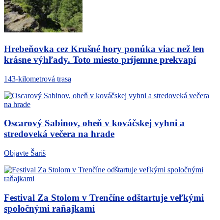
Hrebeňovka cez Krušné hory ponúka viac než len
krásne výhľady. Toto miesto príjemne prekvapí
143-kilometrová trasa
Oscarový Sabinov, oheň v kováčskej vyhni a
stredoveká večera na hrade
Objavte Šariš
Festival Za Stolom v Trenčíne odštartuje veľkými
spoločnými raňajkami