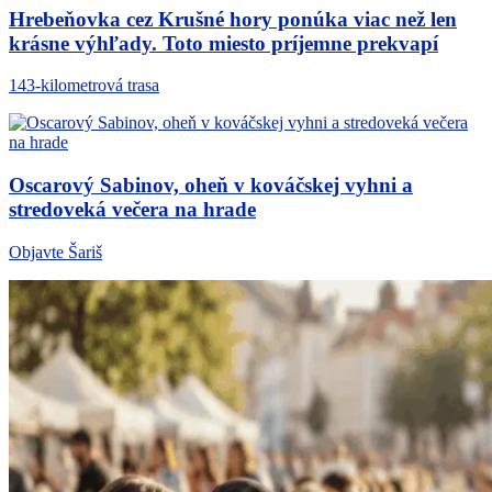
Hrebeňovka cez Krušné hory ponúka viac než len
krásne výhľady. Toto miesto príjemne prekvapí
143-kilometrová trasa
Oscarový Sabinov, oheň v kováčskej vyhni a
stredoveká večera na hrade
Objavte Šariš