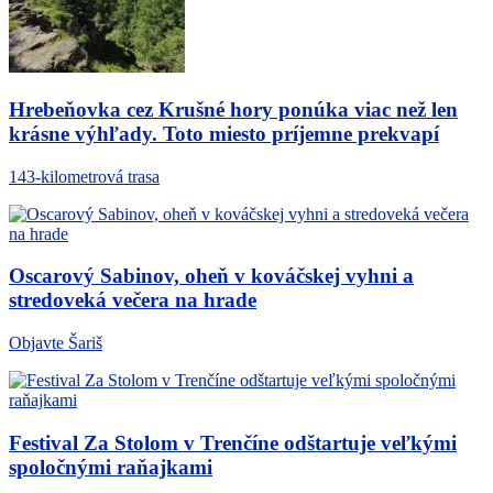
Hrebeňovka cez Krušné hory ponúka viac než len
krásne výhľady. Toto miesto príjemne prekvapí
143-kilometrová trasa
Oscarový Sabinov, oheň v kováčskej vyhni a
stredoveká večera na hrade
Objavte Šariš
Festival Za Stolom v Trenčíne odštartuje veľkými
spoločnými raňajkami