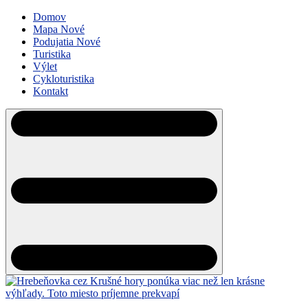
Domov
Mapa
Nové
Podujatia
Nové
Turistika
Výlet
Cykloturistika
Kontakt