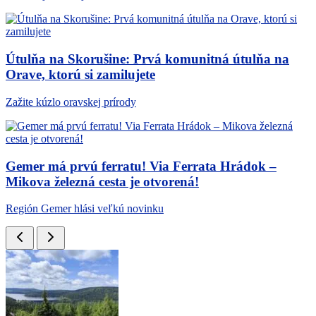
Útulňa na Skorušine: Prvá komunitná útulňa na
Orave, ktorú si zamilujete
Zažite kúzlo oravskej prírody
Gemer má prvú ferratu! Via Ferrata Hrádok –
Mikova železná cesta je otvorená!
Región Gemer hlási veľkú novinku