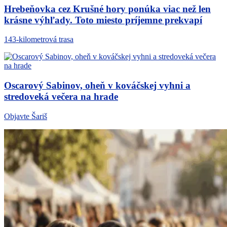
Hrebeňovka cez Krušné hory ponúka viac než len
krásne výhľady. Toto miesto príjemne prekvapí
143-kilometrová trasa
Oscarový Sabinov, oheň v kováčskej vyhni a
stredoveká večera na hrade
Objavte Šariš