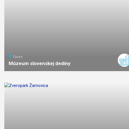
Turiec
Múzeum slovenskej dediny
ľahká
náročnosť