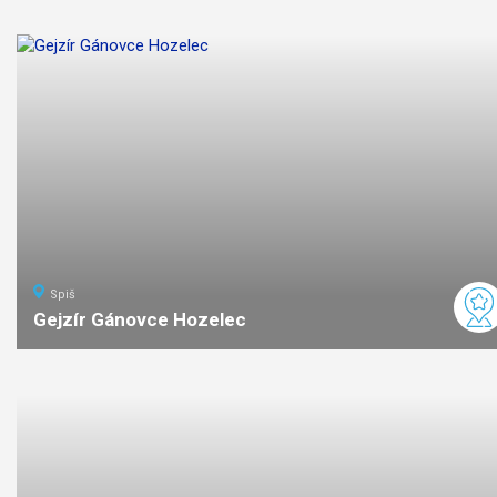
náročnosť
Spiš
Gejzír Gánovce Hozelec
ľahká
náročnosť