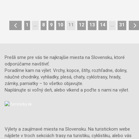
3,5
km
1
ľahká
náročno
1
…
8
9
10
11
12
13
14
…
31
Prešli sme pre vás tie najkrajšie miesta na Slovensku, ktoré
odporúčame navštíviť.
Poradíme kam na výlet. Vrchy, kopce, štíty, rozhľadne, doliny,
náučné chodníky, vyhliadky, plesá, chaty, cyklotrasy, hrady,
zámky, pamiatky – to všetko objavujte.
Naplánujte si voľný deň, alebo víkend a poďte s nami na výlet.
Výlety a zaujímavé miesta na Slovensku. Na turistickom webe
nájdete v troch sekciách trasy na turistiku, cyklistiku, alebo vás