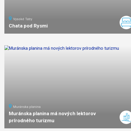
Vysoké Tatry
Chata pod Rysmi
9
km
3:45
stredná
náročno
Muránska planina
Muránska planina má nových lektorov
prírodného turizmu