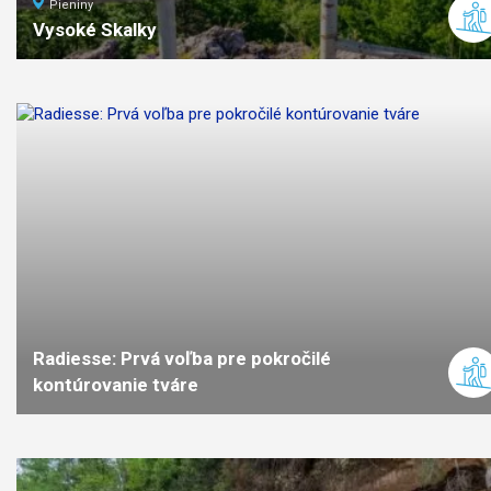
Pieniny
Vysoké Skalky
3,7
km
1:30
stredná
náročno
Radiesse: Prvá voľba pre pokročilé
kontúrovanie tváre