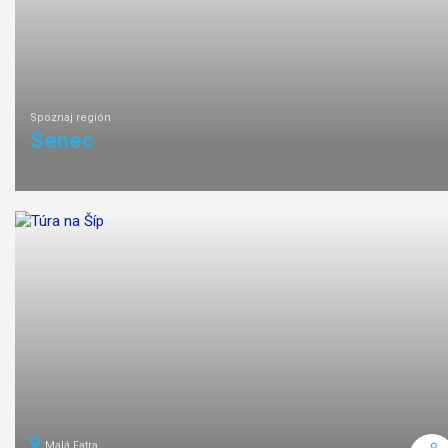
Spoznaj región
Senec
Malá Fatra