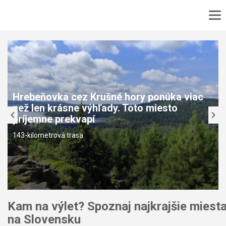
DOMOV
No
MAPA
No
PODUJATIA
TURISTIKA
Hrebeňovka cez Krušné hory ponúka viac
VÝLET
než len krásne výhľady. Toto miesto
CYKLOTURISTIKA
príjemne prekvapí
KONTAKT
143-kilometrová trasa
Kam na výlet? Spoznaj najkrajšie miest
na Slovensku