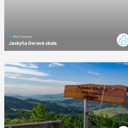
Malé Karpaty
Jaskyňa Deravá skala
2,5
km
1
ľahká
náročno