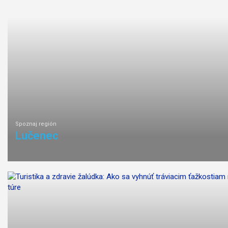
ľahká
náročnosť
Spoznaj región
Lučenec