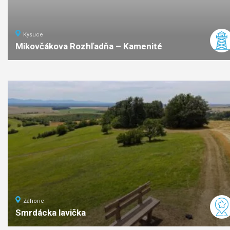
Kysuce
Mikovčákova Rozhľadňa – Kamenité
3
km
1:20
ľahká
náročno
Záhorie
Smrdácka lavička