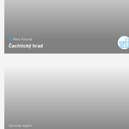
Malé Karpaty
Čachtický hrad
1,8
km
0:45
ľahká
náročno
Spoznaj región