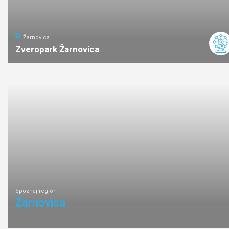
Žarnovica
Zveropark Žarnovica
ľahká
náročnosť
Spoznaj región
Žarnovica