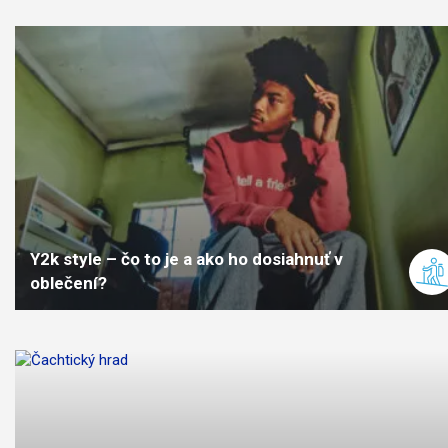
ťažká
náročnosť
Y2k style – čo to je a ako ho dosiahnuť v
oblečení?