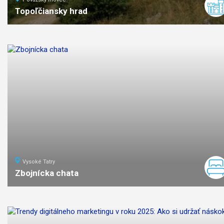
Topoľčiansky hrad
ľahká
náročnosť
Vysoké Tatry
Zbojnícka chata
9
km
3:40
stredná
náročno