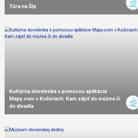
Túra na Šíp
11
km
5
stredná
náročno
Kultúrna dovolenka s pomocou aplikácie
Mapy.com v Košiciach: Kam zájsť do múzea či
do divadla