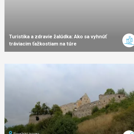
Turistika a zdravie žalúdka: Ako sa vyhnúť
tráviacim ťažkostiam na túre
Považský Inovec