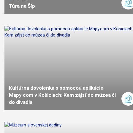
Túra na Šíp
11
km
5
stredná
náročno
Kultúrna dovolenka s pomocou aplikácie
Mapy.com v Košiciach: Kam zájsť do múzea či
do divadla