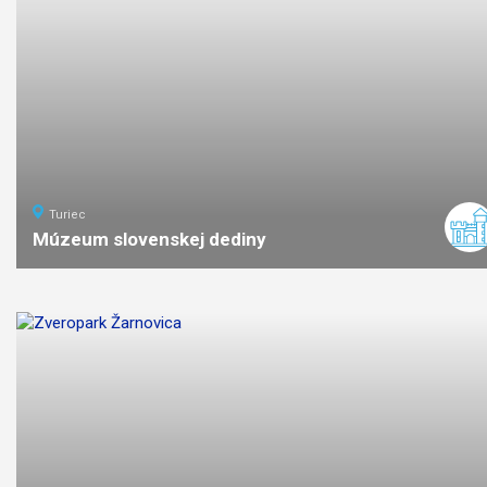
Turiec
Múzeum slovenskej dediny
ľahká
náročnosť