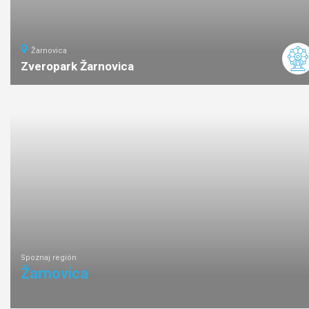
Žarnovica
Zveropark Žarnovica
ľahká
náročnosť
Spoznaj región
Žarnovica