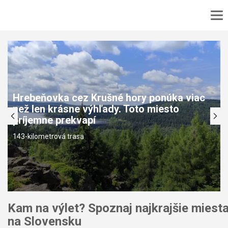
DOMOV
No
MAPA
No
PODUJATIA
TURISTIKA
Hrebeňovka cez Krušné hory ponúka viac
VÝLET
než len krásne výhľady. Toto miesto
CYKLOTURISTIKA
príjemne prekvapí
KONTAKT
143-kilometrová trasa
Kam na výlet? Spoznaj najkrajšie miest
na Slovensku