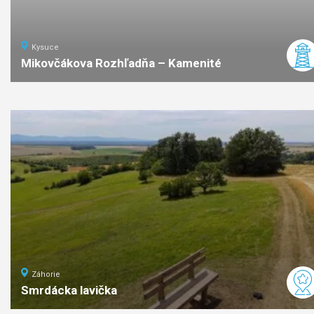
Kysuce
Mikovčákova Rozhľadňa – Kamenité
3
km
1:20
ľahká
náročno
Záhorie
Smrdácka lavička