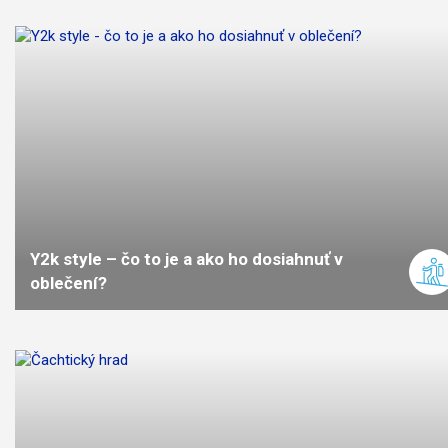
ťažká
náročnosť
Y2k style – čo to je a ako ho dosiahnuť v
oblečení?