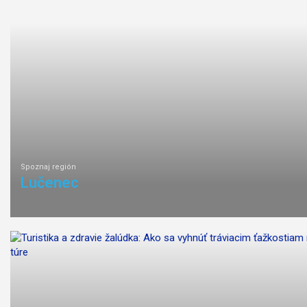
ľahká
náročnosť
Spoznaj región
Lučenec