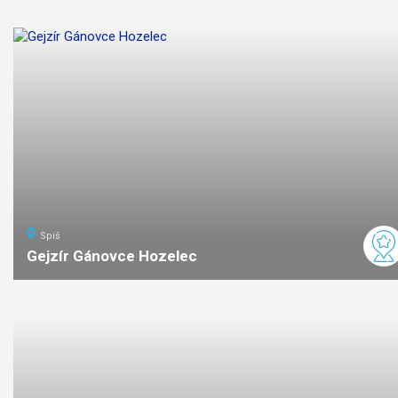
náročnosť
Spiš
Gejzír Gánovce Hozelec
ľahká
náročnosť