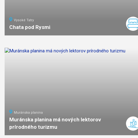
Vysoké Tatry
Chata pod Rysmi
9
km
3:45
stredná
náročno
Muránska planina
Muránska planina má nových lektorov
prírodného turizmu