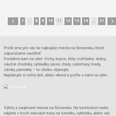
3,5
km
1
ľahká
náročno
1
…
8
9
10
11
12
13
14
…
31
Prešli sme pre vás tie najkrajšie miesta na Slovensku, ktoré
odporúčame navštíviť.
Poradíme kam na výlet. Vrchy, kopce, štíty, rozhľadne, doliny,
náučné chodníky, vyhliadky, plesá, chaty, cyklotrasy, hrady,
zámky, pamiatky – to všetko objavujte.
Naplánujte si voľný deň, alebo víkend a poďte s nami na výlet.
Výlety a zaujímavé miesta na Slovensku. Na turistickom webe
nájdete v troch sekciách trasy na turistiku, cyklistiku, alebo vás