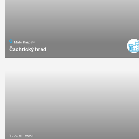
Malé Karpaty
Čachtický hrad
1,8
km
0:45
ľahká
náročno
Spoznaj región