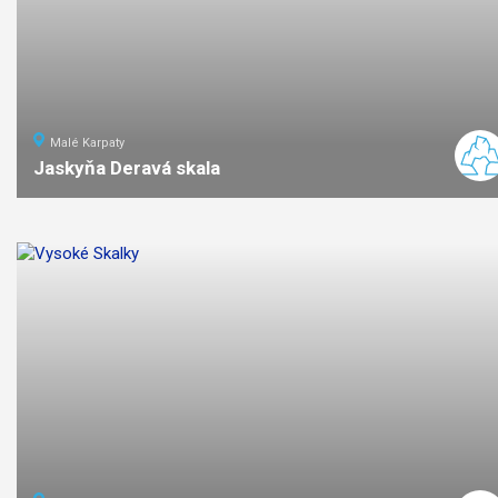
Malé Karpaty
Jaskyňa Deravá skala
2,5
km
1
ľahká
náročno