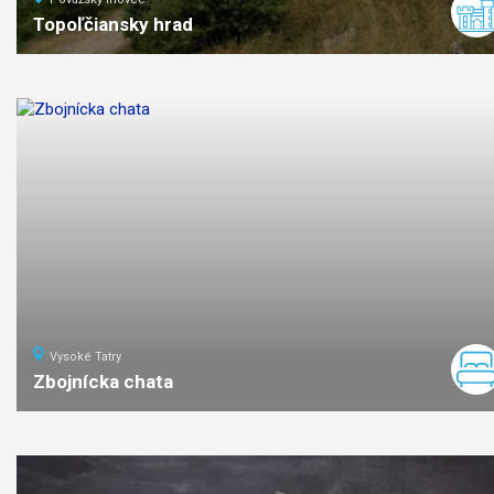
Topoľčiansky hrad
ľahká
náročnosť
Vysoké Tatry
Zbojnícka chata
9
km
3:40
stredná
náročno