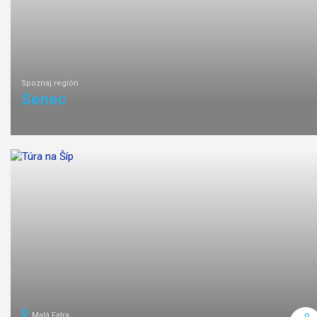
Spoznaj región
Senec
Malá Fatra