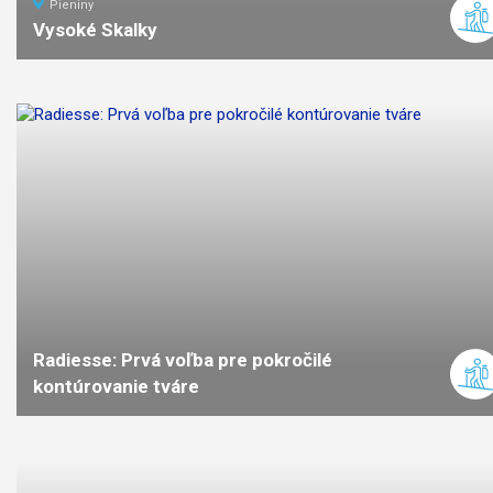
Pieniny
Vysoké Skalky
3,7
km
1:30
stredná
náročno
Radiesse: Prvá voľba pre pokročilé
kontúrovanie tváre