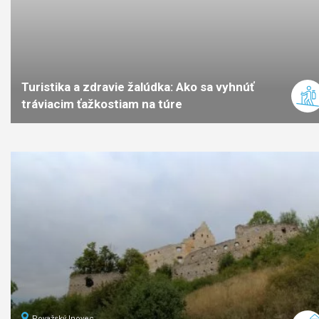
Turistika a zdravie žalúdka: Ako sa vyhnúť
tráviacim ťažkostiam na túre
Považský Inovec