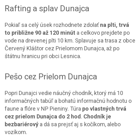
Rafting a splav Dunajca
Pokiaľ sa celý úsek rozhodnete zdolať
na plti, trvá
to približne 90 až 120 minút
a celkovo prejdete po
vode na drevenej plti 10 km. Splavuje sa trasa z obce
Červený Kláštor cez Prielomom Dunajca, až po
štátnu hranicu pri obci Lesnica.
Pešo cez Prielom Dunajca
Popri Dunajci vedie náučný chodník, ktorý má 10
informačných tabúľ a bohatú informačnú hodnotu o
faune a flóre v NP Pieniny. Túra
po vlastných trvá
cez prielom Dunajca do 2 hod
.
Chodník je
bezbariérový
a dá sa prejsť aj s kočíkom, alebo
vozíkom.