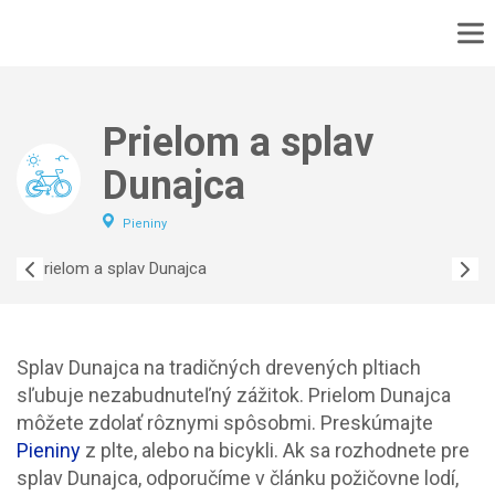
DOMOV
No
MAPA
Prielom a splav
No
PODUJATIA
Dunajca
TURISTIKA
VÝLET
Pieniny
CYKLOTURISTIKA
KONTAKT
Splav Dunajca na tradičných drevených pltiach
sľubuje nezabudnuteľný zážitok. Prielom Dunajca
môžete zdolať rôznymi spôsobmi. Preskúmajte
Pieniny
z plte, alebo na bicykli. Ak sa rozhodnete pre
splav Dunajca, odporučíme v článku požičovne lodí,