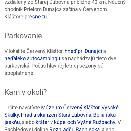
vzdialený zo Starej Ľubovne približne 40 km. Náučný
chodník Prielom Dunajca začína v Červenom
Kláštore
presne tu
.
Parkovanie
V lokalite Červený Kláštor,
hneď pri Dunajci
a
neďaleko autocampingu
sa nachádzajú tieto dve
parkoviská. Počas hlavnej letnej sezóny sú
spoplatnené.
Kam v okolí?
Určite navštívte
Múzeum Červený Kláštor
,
Vysoké
Skalky
,
Hrad a skanzen Stará Ľubovňa
,
Beliansku
jaskňu
, alebo
kráter
v
kúpeľoch Vyšné Ružbachy
. V
Bachledovej doline
Rozhľadňu Bachledka
, alebo