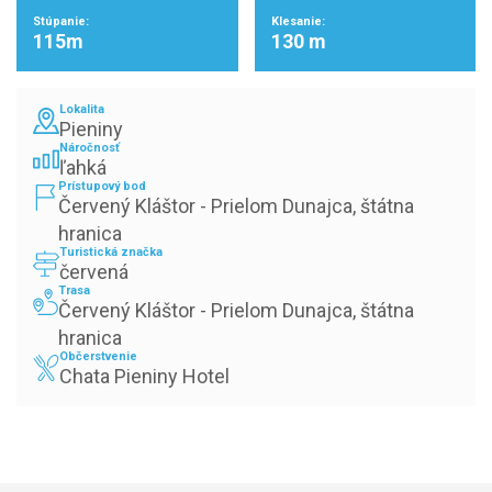
Stúpanie:
Klesanie:
115m
130 m
Lokalita
Pieniny
Náročnosť
ľahká
Prístupový bod
Červený Kláštor - Prielom Dunajca, štátna 
hranica
Turistická značka
červená
Trasa
Červený Kláštor - Prielom Dunajca, štátna 
hranica
Občerstvenie
Chata Pieniny Hotel