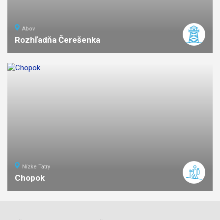
Abov
Rozhľadňa Čerešenka
ľahká
náročnosť
Nízke Tatry
Chopok
7
km
3
stredná
náročnosť