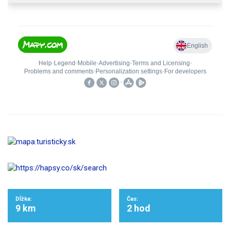
Dĺžka:
Čas:
9 km
2 hod