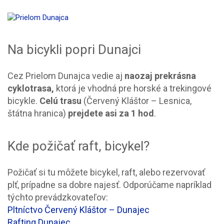
Na bicykli popri Dunajci
Cez Prielom Dunajca vedie aj
naozaj prekrásna
cyklotrasa,
ktorá je vhodná pre horské a trekingové
bicykle.
Celú trasu
(Červený Kláštor – Lesnica,
štátna hranica)
prejdete asi za 1 hod
.
Kde požičať raft, bicykel?
Požičať si tu môžete bicykel, raft, alebo rezervovať
plť, prípadne sa dobre najesť. Odporúčame napríklad
týchto prevádzkovateľov:
Pltníctvo Červený Kláštor – Dunajec
Rafting Dunajec