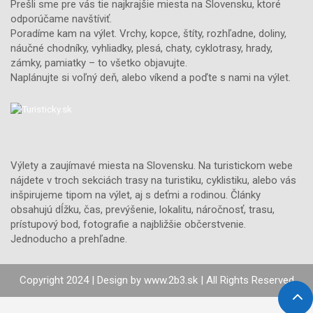
Prešli sme pre vás tie najkrajšie miesta na Slovensku, ktoré
odporúčame navštíviť.
Poradíme kam na výlet. Vrchy, kopce, štíty, rozhľadne, doliny,
náučné chodníky, vyhliadky, plesá, chaty, cyklotrasy, hrady,
zámky, pamiatky – to všetko objavujte.
Naplánujte si voľný deň, alebo víkend a poďte s nami na výlet.
Výlety a zaujímavé miesta na Slovensku. Na turistickom webe
nájdete v troch sekciách trasy na turistiku, cyklistiku, alebo vás
inšpirujeme tipom na výlet, aj s deťmi a rodinou. Články
obsahujú dĺžku, čas, prevýšenie, lokalitu, náročnosť, trasu,
prístupový bod, fotografie a najbližšie občerstvenie.
Jednoducho a prehľadne.
Copyright 2024 | Design by
www.2b3.sk
| All Rights Reserved